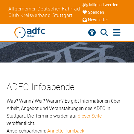
Mitglied werden
Allgemeiner Deutscher Fahrrad-
Spenden
Club Kreisverband Stuttgart
Newsletter
ADFC-Infoabende
Was? Wann? Wer? Warum? Es gibt Informationen über
Arbeit, Angebot und Veranstaltungen des ADFC in
Stuttgart. Die Termine werden auf
dieser Seite
veröffentlicht.
Ansprechpartnerin:
Annette Tumback