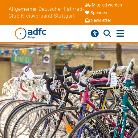
Mitglied werden
Allgemeiner Deutscher Fahrrad-
Spenden
Club Kreisverband Stuttgart
Newsletter