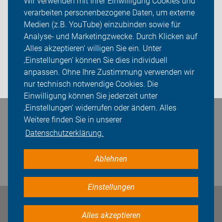
Wir verwenden mit Ihrer Einwilligung Cookies und
verarbeiten personenbezogene Daten, um externe
ADFC Stuttgart
Medien (z.B. YouTube) einzubinden sowie für
Sei dabei
Analyse- und Marketingzwecke. Durch Klicken auf
‚Alles akzeptieren‘ willigen Sie ein. Unter
Presse
‚Einstellungen‘ können Sie dies individuell
anpassen. Ohne Ihre Zustimmung verwenden wir
Login
nur technisch notwendige Cookies. Die
Einwilligung können Sie jederzeit unter
‚Einstellungen‘ widerrufen oder ändern. Alles
Bleiben Sie in Kontakt
Weitere finden Sie in unserer
Datenschutzerklärung.
Ablehnen
Einstellungen
Impressum
Datenschutz
Cookie-Einstellungen
Alles akzeptieren