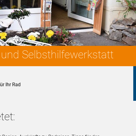
nd Selbsthilfewerkstatt
für Ihr Rad
tet: