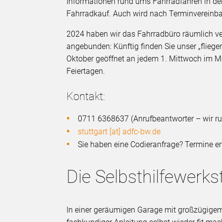
Informationen rund ums Fahrradfahren in der
Fahrradkauf. Auch wird nach Terminvereinb
2024 haben wir das Fahrradbüro räumlich ver
angebunden: Künftig finden Sie unser „fliege
Oktober geöffnet an jedem 1. Mittwoch im Mo
Feiertagen.
Kontakt:
0711 6368637 (Anrufbeantworter – wir ru
stuttgart [at] adfc-bw.de
Sie haben eine Codieranfrage? Termine er
Die Selbsthilfewerkst
In einer geräumigen Garage mit großzügigem