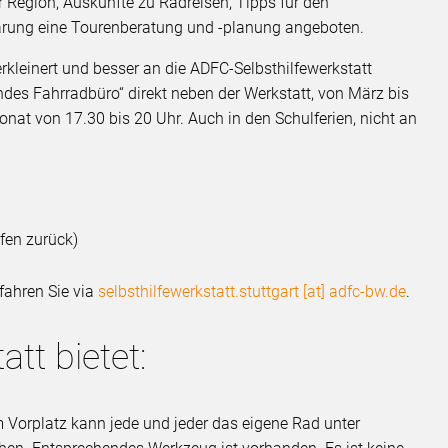
 Region, Auskünfte zu Radreisen, Tipps für den
arung eine Tourenberatung und -planung angeboten.
kleinert und besser an die ADFC-Selbsthilfewerkstatt
ndes Fahrradbüro“ direkt neben der Werkstatt, von März bis
nat von 17.30 bis 20 Uhr. Auch in den Schulferien, nicht an
fen zurück)
fahren Sie via
selbsthilfewerkstatt.stuttgart [at] adfc-bw.de
.
att bietet:
 Vorplatz kann jede und jeder das eigene Rad unter