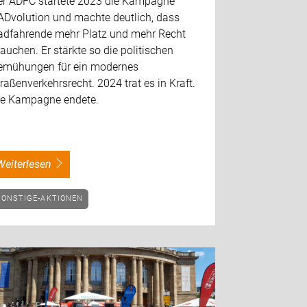
er ADFC startete 2023 die Kampagne
ADvolution und machte deutlich, dass
adfahrende mehr Platz und mehr Recht
auchen. Er stärkte so die politischen
emühungen für ein modernes
raßenverkehrsrecht. 2024 trat es in Kraft.
ie Kampagne endete.
weiterlesen
SONSTIGE-AKTIONEN