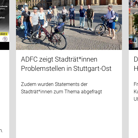
ADFC zeigt Stadträt*innen
D
Problemstellen in Stuttgart-Ost
H
Zudem wurden Statements der
Fr
Stadträt*innen zum Thema abgefragt
K
Uh
m.