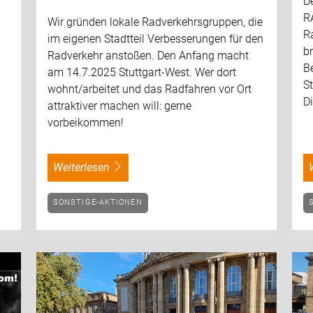
D
R
Wir gründen lokale Radverkehrsgruppen, die
R
im eigenen Stadtteil Verbesserungen für den
br
Radverkehr anstoßen. Den Anfang macht
B
am 14.7.2025 Stuttgart-West. Wer dort
St
wohnt/arbeitet und das Radfahren vor Ort
D
attraktiver machen will: gerne
vorbeikommen!
weiterlesen
SONSTIGE-AKTIONEN